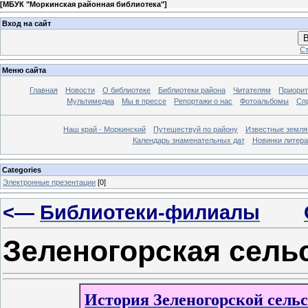
[
МБУК "Моркинская районная библиотека"
]
Вход на сайт
В
Ст
Меню сайта
Главная
Новости
О библиотеке
Библиотеки района
Читателям
Приорит
Мультимедиа
Мы в прессе
Репортажи о нас
Фотоальбомы
Сп
Наш край - Моркинский
Путешествуй по району
Известные земля
Календарь знаменательных дат
Новинки литер
Categories
Электронные презентации
[0]
<—
Библиотеки-филиалы
Зеленогорская сель
История Зеленогорской сель