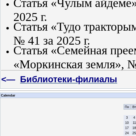
Статья «Чулым айдеме» 
2025 г.
Статья «Тудо тракторым
№ 41 за 2025 г.
Статья «Семейная прее
«Моркинская земля», № 
<—
Библиотеки-филиалы
Calendar
Пн
Вт
3
4
10
11
17
18
24
25