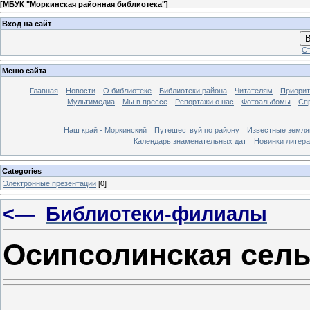
[
МБУК "Моркинская районная библиотека"
]
Вход на сайт
В
Ст
Меню сайта
Главная
Новости
О библиотеке
Библиотеки района
Читателям
Приорит
Мультимедиа
Мы в прессе
Репортажи о нас
Фотоальбомы
Сп
Наш край - Моркинский
Путешествуй по району
Известные земля
Календарь знаменательных дат
Новинки литер
Categories
Электронные презентации
[0]
<—
Библиотеки-филиалы
Осипсолинская сель