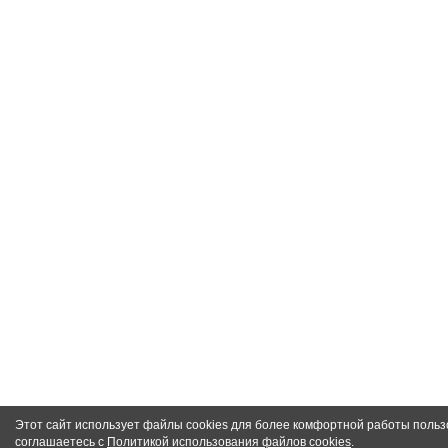
Этот сайт использует файлы cookies для более комфортной работы польз
соглашаетесь с
Политикой использования файлов cookies
.