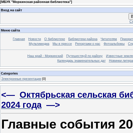
[
МБУК "Моркинская районная библиотека"
]
Вход на сайт
В
Ст
Меню сайта
Главная
Новости
О библиотеке
Библиотеки района
Читателям
Приорит
Мультимедиа
Мы в прессе
Репортажи о нас
Фотоальбомы
Сп
Наш край - Моркинский
Путешествуй по району
Известные земля
Календарь знаменательных дат
Новинки литер
Categories
Электронные презентации
[0]
<—
Октябрьская сельская би
2024 года
—>
Главные события 20