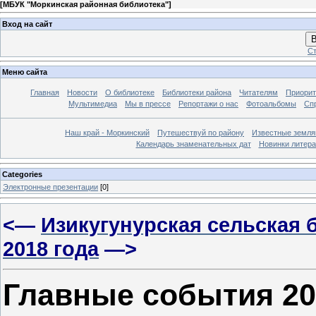
[
МБУК "Моркинская районная библиотека"
]
Вход на сайт
В
Ст
Меню сайта
Главная
Новости
О библиотеке
Библиотеки района
Читателям
Приорит
Мультимедиа
Мы в прессе
Репортажи о нас
Фотоальбомы
Сп
Наш край - Моркинский
Путешествуй по району
Известные земля
Календарь знаменательных дат
Новинки литер
Categories
Электронные презентации
[0]
<—
Изикугунурская сельская 
2018 года
—>
Главные события 20