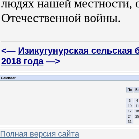
людях нашей местности, 
Отечественной войны.
<—
Изикугунурская сельская 
2018 года
—>
Calendar
Пн
Вт
3
4
10
11
17
18
24
25
31
Полная версия сайта