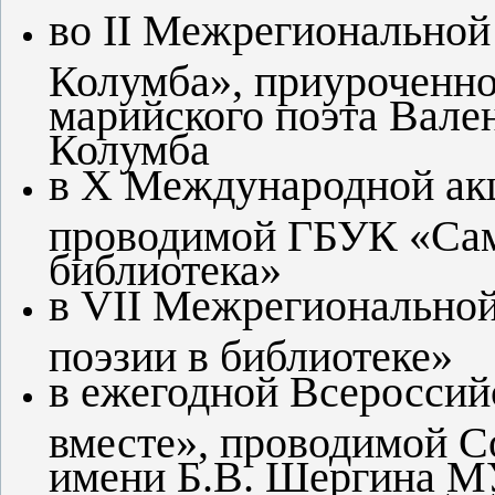
во II Межрегиональной
Колумба», приуроченно
марийского поэта Вале
Колумба
в X Международной акц
проводимой ГБУК «Сама
библиотека»
в VII Межрегиональной
поэзии в библиотеке»
в ежегодной Всеросси
вместе», проводимой С
имени Б.В. Шергина М