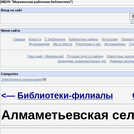
[
МБУК "Моркинская районная библиотека"
]
Вход на сайт
В
Ст
Меню сайта
Главная
Новости
О библиотеке
Библиотеки района
Читателям
Приорит
Мультимедиа
Мы в прессе
Репортажи о нас
Фотоальбомы
Сп
Наш край - Моркинский
Путешествуй по району
Известные земля
Календарь знаменательных дат
Новинки литер
Categories
Электронные презентации
[0]
<—
Библиотеки-филиалы
Алмаметьевская сел