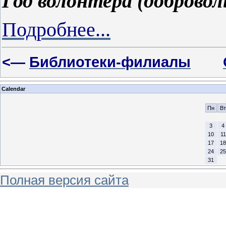
Год волонтера (добровол
Подробнее...
<—
Библиотеки-филиалы
Calendar
Пн
Вт
3
4
10
11
17
18
24
25
31
Полная версия сайта